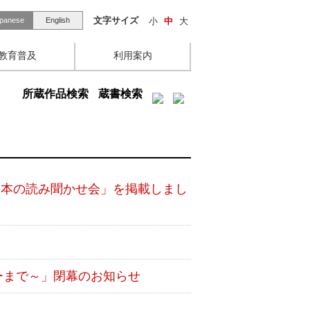
文字サイズ
小
中
大
panese
English
教育普及
利用案内
所蔵作品検索
蔵書検索
と絵本の読み聞かせ会」を掲載しまし
ーまで～」閉幕のお知らせ