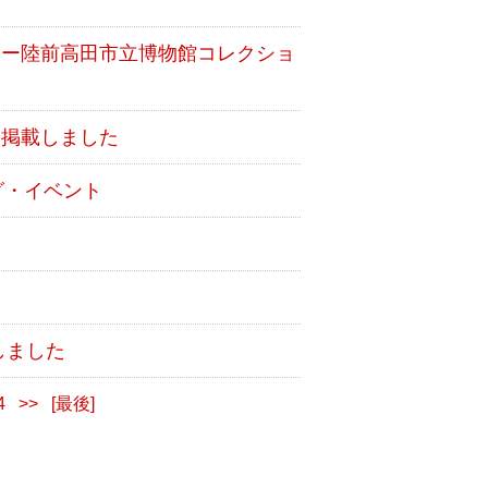
t2 ー陸前高田市立博物館コレクショ
を掲載しました
グ・イベント
しました
4
>>
[最後]