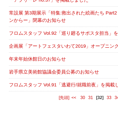
常設展 第3期展示「特集:救出された絵画たち Par
ンからー」閉幕のお知らせ
フロムスタッフ Vol.92「巡り廻るサポスタ担当」
企画展「アートフェスタいわて2019」オープニン
年末年始休館日のお知らせ
岩手県立美術館協議会委員公募のお知らせ
フロムスタッフ Vol.91「逃避行/就職前夜」を掲載
[先頭]
<<
30
31
[32]
33
3