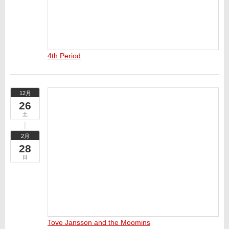
4th Period
12月
26
土
2月
28
日
Tove Jansson and the Moomins