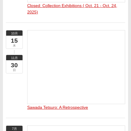
Closed: Collection Exhibitions ( Oct. 21 - Oct. 24,
2025)
10月
15
水
11月
30
日
Sawada Tetsuro: A Retrospective
7月