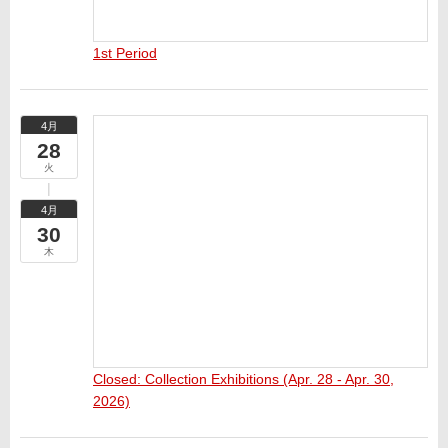
1st Period
4月
28
火
4月
30
木
Closed: Collection Exhibitions (Apr. 28 - Apr. 30,
2026)