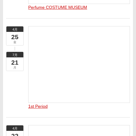
Perfume COSTUME MUSEUM
4月
25
金
7月
21
月
1st Period
4月
22