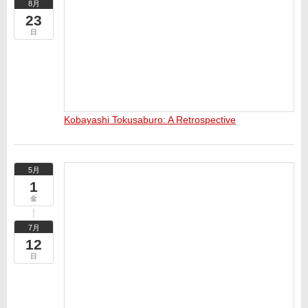
8月
23
日
Kobayashi Tokusaburo: A Retrospective
5月
1
金
7月
12
日