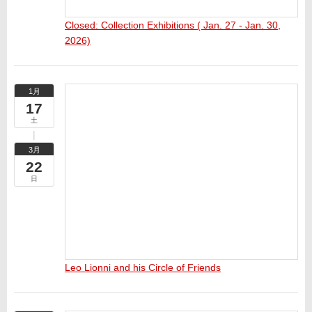
Closed: Collection Exhibitions ( Jan. 27 - Jan. 30,
2026)
1月
17
土
3月
22
日
Leo Lionni and his Circle of Friends