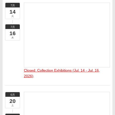
7月
14
火
7月
16
木
Closed: Collection Exhibitions (Jul. 14 - Jul. 16,
2026)
6月
20
土