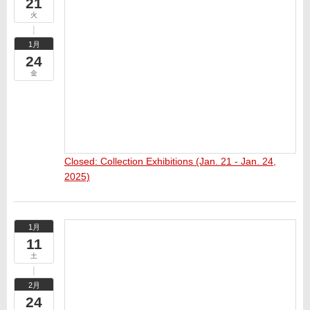
21
火
1月
24
金
Closed: Collection Exhibitions (Jan. 21 - Jan. 24,
2025)
1月
11
土
2月
24