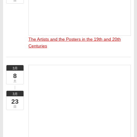
日
The Artists and the Posters in the 19th and 20th
Centuries
3月
8
土
3月
23
日