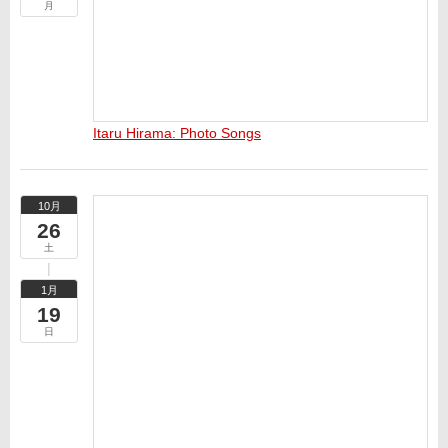
月
Itaru Hirama: Photo Songs
10月
26
土
1月
19
日