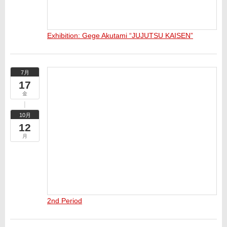
Exhibition: Gege Akutami “JUJUTSU KAISEN”
7月
17
金
10月
12
月
2nd Period