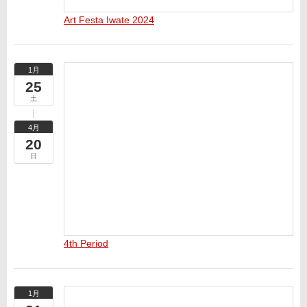
Art Festa Iwate 2024
1月
25
土
4月
20
日
4th Period
1月